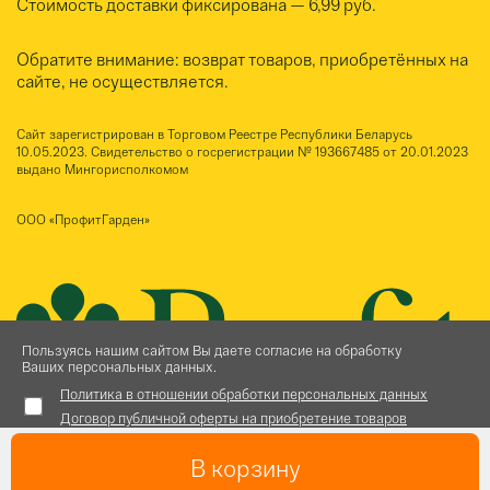
Стоимость доставки фиксирована — 6,99 руб.
Обратите внимание: возврат товаров, приобретённых на
сайте, не осуществляется.
Сайт зарегистрирован в Торговом Реестре Республики Беларусь
10.05.2023. Свидетельство о госрегистрации № 193667485 от 20.01.2023
выдано Мингорисполкомом
ООО «ПрофитГарден»
Пользуясь нашим сайтом Вы даете согласие на обработку
Ваших персональных данных.
Политика в отношении обработки персональных данных
Договор публичной оферты на приобретение товаров
В корзину
Принять