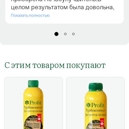
целом результатом была довольна,
приживаемость растений была
Показать полностью
достаточно высокой
С этим товаром покупают