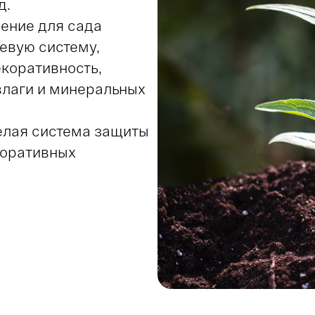
д.
рение для сада
евую систему,
екоративность,
влаги и минеральных
целая система защиты
коративных
ля работы с туями,
рбарисами,
ми растениями, для
вия по их питанию.
другими средствами!