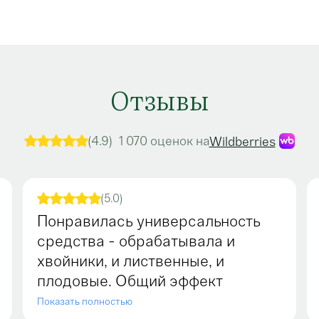
ичных видов деревьев
авьте с водой и
 при посадке.
Отзывы
сен, не содержит
ния подтвердили, что
1 070 оценок на
(4.9)
Wildberries
ту.
ржание витаминов в
(5.0)
Понравилась универсальность
ся водой 1:100, корни
средства - обрабатывала и
хвойники, и лиственные, и
вается под корень.
плодовые. Общий эффект
аблюдайте, как
понравился, растения выглядели
ходит как для
Показать полностью