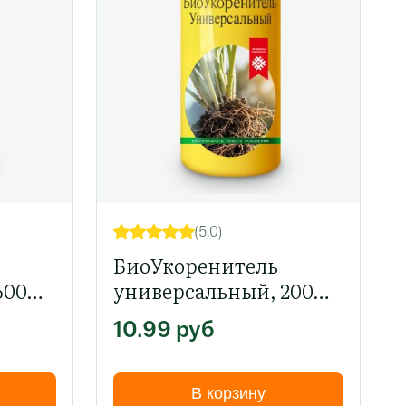
(5.0)
БиоУкоренитель
500
универсальный, 200
мл
10.99
руб
В корзину