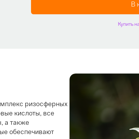
В 
Купить на
омплекс ризосферных
овые кислоты, все
, а также
рые обеспечивают