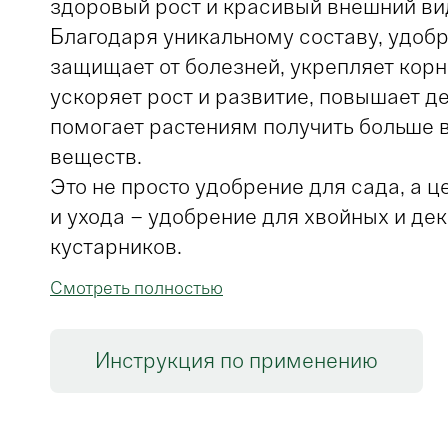
здоровый рост и красивый внешний ви
Благодаря уникальному составу, удоб
защищает от болезней, укрепляет корн
ускоряет рост и развитие, повышает д
помогает растениям получить больше 
веществ.
Это не просто удобрение для сада, а 
и ухода – удобрение для хвойных и де
кустарников.
Биопрепарат разработан специально д
Смотреть полностью
можжевельниками, тисами, елями, ба
гортензиями, сиренями, а также други
Инструкция по применению
более точечного и эффективного дейст
Имеет множество преимуществ перед 