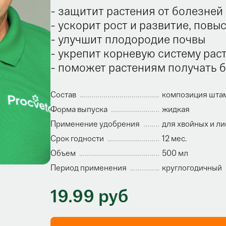
- защитит растения от болезней
- ускорит рост и развитие, повы
- улучшит плодородие почвы
- укрепит корневую систему рас
- поможет растениям получать 
Состав
композиция штам
Форма выпуска
жидкая
Применение удобрения
для хвойных и ли
Срок годности
12 мес.
Объем
500 мл
Период применения
круглогодичный
19.99 руб