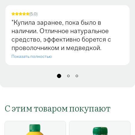
(5.0)
"Купила заранее, пока было в
наличии. Отличное натуральное
средство, эффективно борется с
проволочником и медведкой.
Хорошо влияет на сад —
Показать полностью
оздоровило яблони и смородину.
Рекомендую садоводам!"
С этим товаром покупают