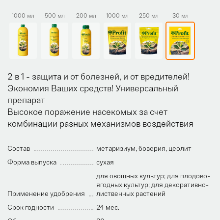
1000 мл
500 мл
200 мл
1000 мл
250 мл
30 мл
2 в 1 - защита и от болезней, и от вредителей!
Экономия Ваших средств! Универсальный
препарат
Высокое поражение насекомых за счет
комбинации разных механизмов воздействия
Состав
метаризиум, боверия, цеолит
Форма выпуска
сухая
для овощных культур; для плодово-
ягодных культур; для декоративно-
Применение удобрения
лиственных растений
Срок годности
24 мес.